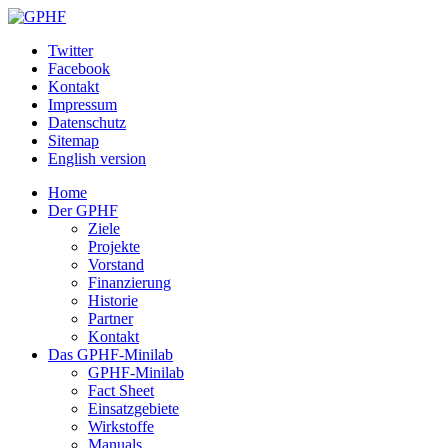
Twitter
Facebook
Kontakt
Impressum
Datenschutz
Sitemap
English version
Home
Der GPHF
Ziele
Projekte
Vorstand
Finanzierung
Historie
Partner
Kontakt
Das GPHF-Minilab
GPHF-Minilab
Fact Sheet
Einsatzgebiete
Wirkstoffe
Manuals